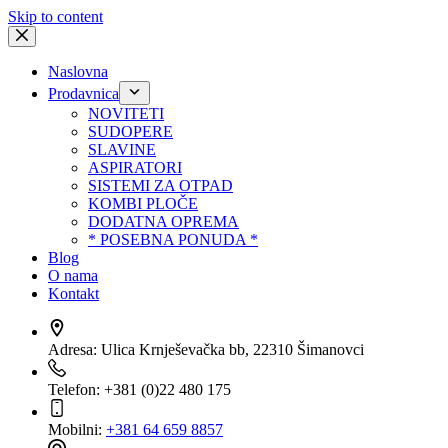
Skip to content
Naslovna
Prodavnica
NOVITETI
SUDOPERE
SLAVINE
ASPIRATORI
SISTEMI ZA OTPAD
KOMBI PLOČE
DODATNA OPREMA
* POSEBNA PONUDA *
Blog
O nama
Kontakt
Adresa:
Ulica Krnješevačka bb, 22310 Šimanovci
Telefon:
+381 (0)22 480 175
Mobilni:
+381 64 659 8857