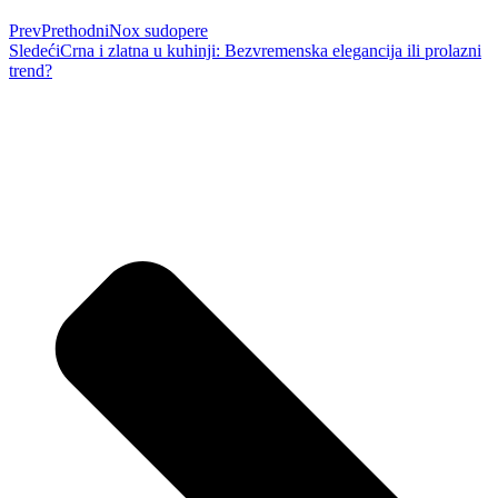
Prev
Prethodni
Nox sudopere
Sledeći
Crna i zlatna u kuhinji: Bezvremenska elegancija ili prolazni
trend?