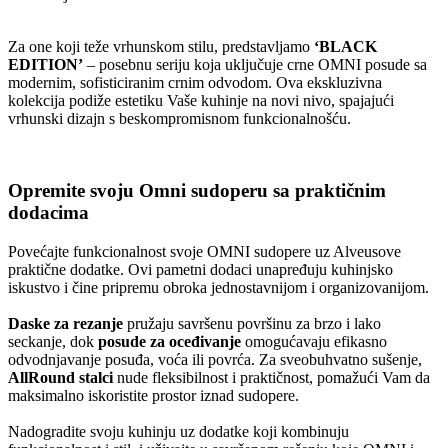
Za one koji teže vrhunskom stilu, predstavljamo
‘BLACK
EDITION’
– posebnu seriju koja uključuje crne OMNI posude sa
modernim, sofisticiranim crnim odvodom. Ova ekskluzivna
kolekcija podiže estetiku Vaše kuhinje na novi nivo, spajajući
vrhunski dizajn s beskompromisnom funkcionalnošću.
Opremite svoju Omni sudoperu sa praktičnim
dodacima
Povećajte funkcionalnost svoje OMNI sudopere uz Alveusove
praktične dodatke. Ovi pametni dodaci unapređuju kuhinjsko
iskustvo i čine pripremu obroka jednostavnijom i organizovanijom.
Daske za rezanje
pružaju savršenu površinu za brzo i lako
seckanje, dok
posude za oceđivanje
omogućavaju efikasno
odvodnjavanje posuđa, voća ili povrća. Za sveobuhvatno sušenje,
AllRound stalci
nude fleksibilnost i praktičnost, pomažući Vam da
maksimalno iskoristite prostor iznad sudopere.
Nadogradite svoju kuhinju uz dodatke koji kombinuju