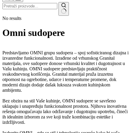
No results
Omni sudopere
Predstavljamo OMNI grupu sudopera – spoj sofisticiranog dizajna i
izvanredne funkcionalnosti. Izrađene od vrhunskog Granital
materijala, ove sudopere donose vrhunski kvalitet i dugotrajnost u
Vašu kuhinju. OMNI sudopere predstavljaju praktičnost
svakodnevnog korišćenja. Granital materijal pruža izuzetnu
otpornost na ogrebotine, udarce i temperaturne promene, dok
moderni dizajn dodaje dašak luksuza svakom kuhinjskom
ambijentu.
Bez obzira na stil Vaše kuhinje, OMNI sudopere se savršeno
uklapaju i unapređuju funkcionalnost prostora. Njihova inovativna
rešenja omogućavaju lako održavanje i dugotrajnu upotrebu, čineći
ih idealnim izborom za sve koji traže kombinaciju estetike i
izdržljivosti.
Izaberite OMNI – gde se stil i tehnologija susreću kako bi vaša