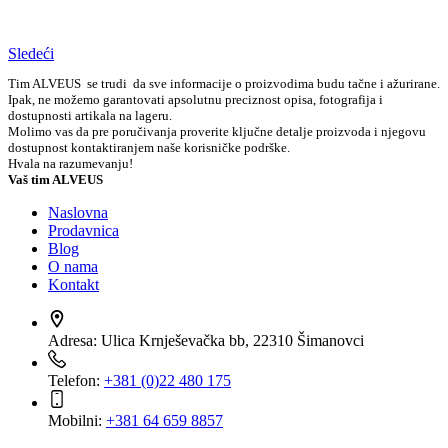
Sledeći
Tim ALVEUS se trudi da sve informacije o proizvodima budu tačne i ažurirane.
Ipak, ne možemo garantovati apsolutnu preciznost opisa, fotografija i
dostupnosti artikala na lageru.
Molimo vas da pre poručivanja proverite ključne detalje proizvoda i njegovu
dostupnost kontaktiranjem naše korisničke podrške.
Hvala na razumevanju!
Vaš tim ALVEUS
Naslovna
Prodavnica
Blog
O nama
Kontakt
Adresa:
Ulica Krnješevačka bb, 22310 Šimanovci
Telefon:
+381 (0)22 480 175
Mobilni:
+381 64 659 8857