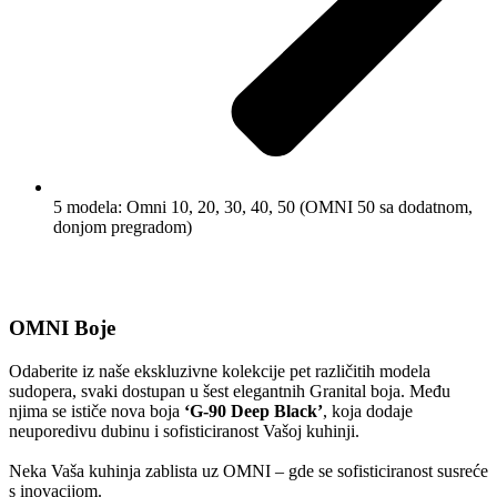
5 modela: Omni 10, 20, 30, 40, 50 (OMNI 50 sa dodatnom,
donjom pregradom)
OMNI Boje
Odaberite iz naše ekskluzivne kolekcije pet različitih modela
sudopera, svaki dostupan u šest elegantnih Granital boja. Među
njima se ističe nova boja
‘G-90 Deep Black’
, koja dodaje
neuporedivu dubinu i sofisticiranost Vašoj kuhinji.
Neka Vaša kuhinja zablista uz OMNI – gde se sofisticiranost susreće
s inovacijom.