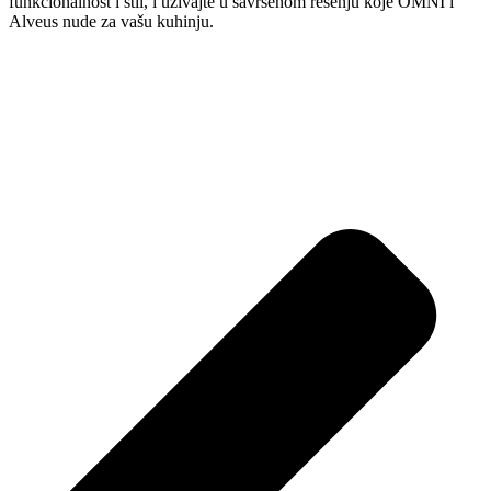
funkcionalnost i stil, i uživajte u savršenom rešenju koje OMNI i
Alveus nude za vašu kuhinju.