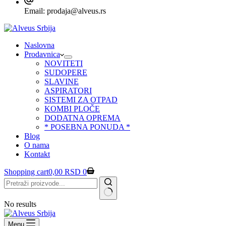
Email:
prodaja@alveus.rs
Naslovna
Prodavnica
NOVITETI
SUDOPERE
SLAVINE
ASPIRATORI
SISTEMI ZA OTPAD
KOMBI PLOČE
DODATNA OPREMA
* POSEBNA PONUDA *
Blog
O nama
Kontakt
Shopping cart
0,00
RSD
0
No results
Menu