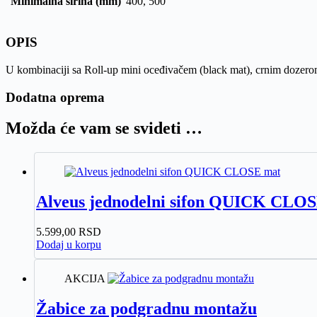
Minimalna širina (mm)
400, 500
OPIS
U kombinaciji sa Roll-up mini oceđivačem (black mat), crnim dozerom 
Dodatna oprema
Možda će vam se svideti …
Alveus jednodelni sifon QUICK CLO
5.599,00
RSD
Dodaj u korpu
AKCIJA
Žabice za podgradnu montažu