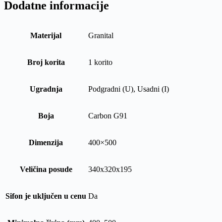
Dodatne informacije
Materijal
Granital
Broj korita
1 korito
Ugradnja
Podgradni (U), Usadni (I)
Boja
Carbon G91
Dimenzija
400×500
Veličina posude
340x320x195
Sifon je uključen u cenu
Da