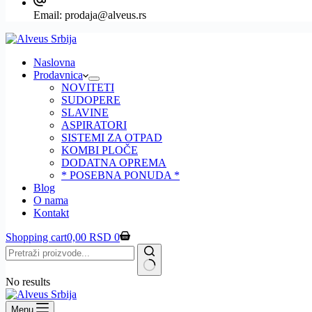
Email:
prodaja@alveus.rs
Naslovna
Prodavnica
NOVITETI
SUDOPERE
SLAVINE
ASPIRATORI
SISTEMI ZA OTPAD
KOMBI PLOČE
DODATNA OPREMA
* POSEBNA PONUDA *
Blog
O nama
Kontakt
Shopping cart
0,00
RSD
0
No results
Menu