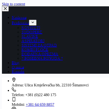
Skip to content
Naslovna
Prodavnica
NOVITETI
SUDOPERE
SLAVINE
ASPIRATORI
SISTEMI ZA OTPAD
KOMBI PLOČE
DODATNA OPREMA
* POSEBNA PONUDA *
Blog
O nama
Kontakt
Adresa:
Ulica Krnješevačka bb, 22310 Šimanovci
Telefon:
+381 (0)22 480 175
Mobilni:
+381 64 659 8857