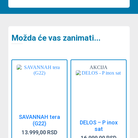
Možda će vas zanimati...
AKCIJA
SAVANNAH tera
DELOS – P inox
(G22)
sat
13.999,00
RSD
16.999,00
RSD