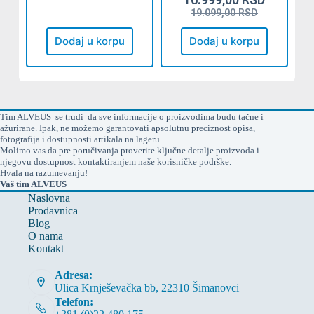
19.099,00
RSD
Dodaj u korpu
Dodaj u korpu
Tim ALVEUS se trudi da sve informacije o proizvodima budu tačne i
ažurirane. Ipak, ne možemo garantovati apsolutnu preciznost opisa,
fotografija i dostupnosti artikala na lageru.
Molimo vas da pre poručivanja proverite ključne detalje proizvoda i
njegovu dostupnost kontaktiranjem naše korisničke podrške.
Hvala na razumevanju!
Vaš tim ALVEUS
Naslovna
Prodavnica
Blog
O nama
Kontakt
Adresa:
Ulica Krnješevačka bb, 22310 Šimanovci
Telefon: