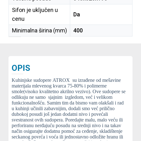
Sifon je uključen u
Da
cenu
Minimalna širina (mm)
400
OPIS
Kuhinjske sudopere ATROX su izrađene od mešavine
materijala mlevenog kvarca 75-80% i polimerne
smole(visoko kvalitetno akrilno vezivo). Ove sudopere se
odlikuju ne samo sjajnim izgledom, već i velikom
funkcionalnošću. Samim tim da bismo vam olakšali i rad
u kuhinji učinili zabavnijim, dodali smo već prilično
dubokoj posudi još jedan dodatni nivo i povećali
svestranost ovih sudopera. Poredajte malu, malo veću ili
perforiranu nerđajuću posudu na srednji nivo i na takav
način osigurajte dodatnu pomoć za ceđenje, skladištenje
seckanog povrća i voća ili jednostavno odložite hranu ili