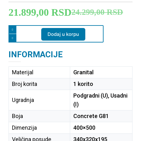
21.899,00
RSD
24.299,00
RSD
Dodaj u korpu
INFORMACIJE
Materijal
Granital
Broj korita
1 korito
Podgradni (U), Usadni
Ugradnja
(I)
Boja
Concrete G81
Dimenzija
400×500
Veličina posude
340x320x195