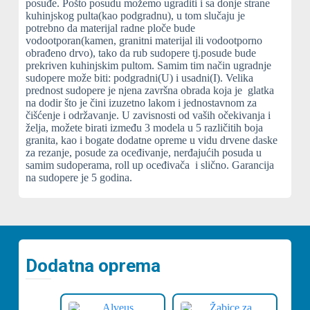
posuđe. Pošto posudu možemo ugraditi i sa donje strane
kuhinjskog pulta(kao podgradnu), u tom slučaju je
potrebno da materijal radne ploče bude
vodootporan(kamen, granitni materijal ili vodootporno
obrađeno drvo), tako da rub sudopere tj.posude bude
prekriven kuhinjskim pultom. Samim tim način ugradnje
sudopere može biti: podgradni(U) i usadni(I). Velika
prednost sudopere je njena završna obrada koja je glatka
na dodir što je čini izuzetno lakom i jednostavnom za
čišćenje i održavanje. U zavisnosti od vaših očekivanja i
želja, možete birati između 3 modela u 5 različitih boja
granita, kao i bogate dodatne opreme u vidu drvene daske
za rezanje, posude za oceđivanje, nerđajućih posuda u
samim sudoperama, roll up oceđivača i slično. Garancija
na sudopere je 5 godina.
Dodatna oprema