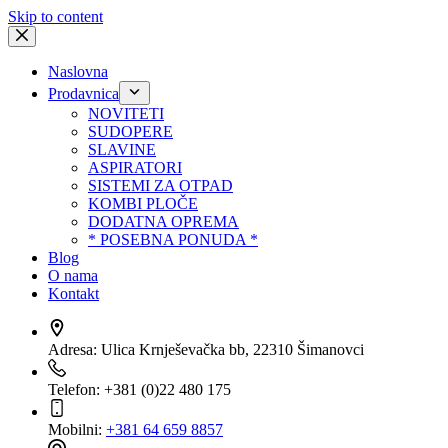
Skip to content
Naslovna
Prodavnica
NOVITETI
SUDOPERE
SLAVINE
ASPIRATORI
SISTEMI ZA OTPAD
KOMBI PLOČE
DODATNA OPREMA
* POSEBNA PONUDA *
Blog
O nama
Kontakt
Adresa:
Ulica Krnješevačka bb, 22310 Šimanovci
Telefon:
+381 (0)22 480 175
Mobilni:
+381 64 659 8857