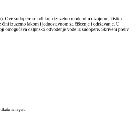
). Ove sudopere se odlikuju izuzetno modernim dizajnom, čistim
e čini izuzetno lakom i jednostavnom za čišćenje i održavanje. U
 koji omogućava daljinsko odvođenje vode iz sudopere. Skriveni preliv
tikala na lageru.