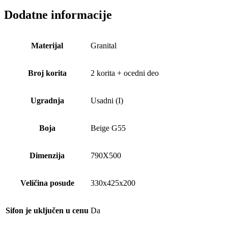
Dodatne informacije
Materijal
Granital
Broj korita
2 korita + ocedni deo
Ugradnja
Usadni (I)
Boja
Beige G55
Dimenzija
790X500
Veličina posude
330x425x200
Sifon je uključen u cenu
Da