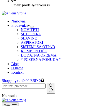
Email:
prodaja@alveus.rs
Naslovna
Prodavnica
NOVITETI
SUDOPERE
SLAVINE
ASPIRATORI
SISTEMI ZA OTPAD
KOMBI PLOČE
DODATNA OPREMA
* POSEBNA PONUDA *
Blog
O nama
Kontakt
Shopping cart
0,00
RSD
0
No results
Menu