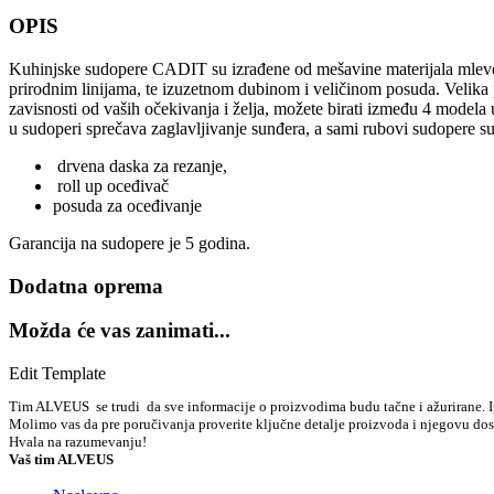
OPIS
Kuhinjske sudopere CADIT su izrađene od mešavine materijala mleven
prirodnim linijama, te izuzetnom dubinom i veličinom posuda. Velika p
zavisnosti od vaših očekivanja i želja, možete birati između 4 modela
u sudoperi sprečava zaglavljivanje sunđera, a sami rubovi sudopere su 
drvena daska za rezanje,
roll up oceđivač
posuda za oceđivanje
Garancija na sudopere je 5 godina.
Dodatna oprema
Možda će vas zanimati...
Edit Template
Tim ALVEUS se trudi da sve informacije o proizvodima budu tačne i ažurirane. Ipa
Molimo vas da pre poručivanja proverite ključne detalje proizvoda i njegovu do
Hvala na razumevanju!
Vaš tim ALVEUS