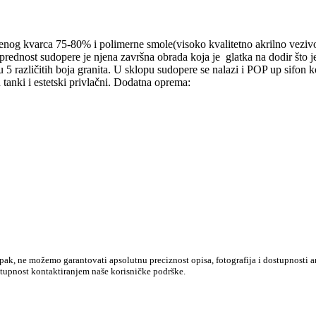
og kvarca 75-80% i polimerne smole(visoko kvalitetno akrilno vezivo
rednost sudopere je njena završna obrada koja je glatka na dodir što j
 u 5 različitih boja granita. U sklopu sudopere se nalazi i POP up sifon
tanki i estetski privlačni. Dodatna oprema:
k, ne možemo garantovati apsolutnu preciznost opisa, fotografija i dostupnosti ar
stupnost kontaktiranjem naše korisničke podrške.