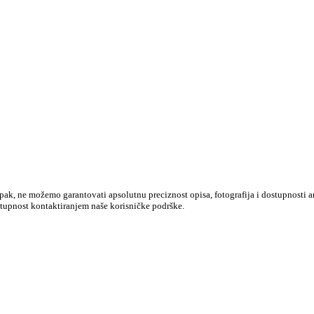
k, ne možemo garantovati apsolutnu preciznost opisa, fotografija i dostupnosti ar
stupnost kontaktiranjem naše korisničke podrške.