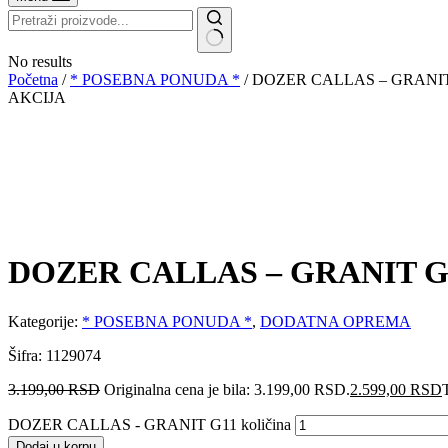
No results
Početna
/
* POSEBNA PONUDA *
/ DOZER CALLAS – GRANIT
AKCIJA
DOZER CALLAS – GRANIT G
Kategorije:
* POSEBNA PONUDA *
,
DODATNA OPREMA
Šifra: 1129074
3.199,00
RSD
Originalna cena je bila: 3.199,00 RSD.
2.599,00
RSD
DOZER CALLAS - GRANIT G11 količina
Dodaj u korpu