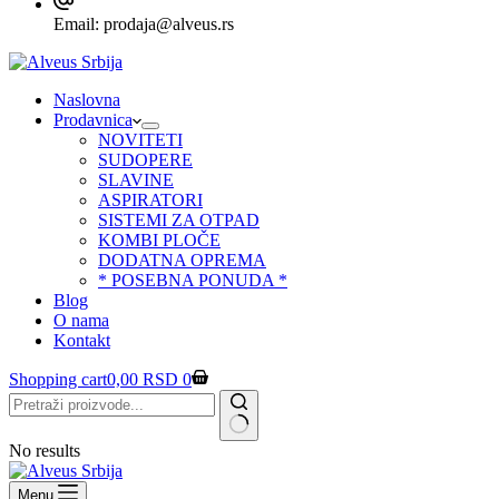
Email:
prodaja@alveus.rs
Naslovna
Prodavnica
NOVITETI
SUDOPERE
SLAVINE
ASPIRATORI
SISTEMI ZA OTPAD
KOMBI PLOČE
DODATNA OPREMA
* POSEBNA PONUDA *
Blog
O nama
Kontakt
Shopping cart
0,00
RSD
0
No results
Menu