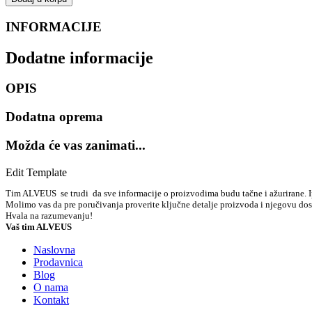
INFORMACIJE
Dodatne informacije
OPIS
Dodatna oprema
Možda će vas zanimati...
Edit Template
Tim ALVEUS se trudi da sve informacije o proizvodima budu tačne i ažurirane. Ipa
Molimo vas da pre poručivanja proverite ključne detalje proizvoda i njegovu do
Hvala na razumevanju!
Vaš tim ALVEUS
Naslovna
Prodavnica
Blog
O nama
Kontakt