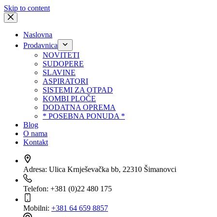
Skip to content
Naslovna
Prodavnica
NOVITETI
SUDOPERE
SLAVINE
ASPIRATORI
SISTEMI ZA OTPAD
KOMBI PLOČE
DODATNA OPREMA
* POSEBNA PONUDA *
Blog
O nama
Kontakt
Adresa:
Ulica Krnješevačka bb, 22310 Šimanovci
Telefon:
+381 (0)22 480 175
Mobilni:
+381 64 659 8857