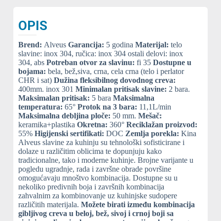
OPIS
Brend:
Alveus
Garancija:
5 godina
Materijal:
telo
slavine: inox 304, ručica: inox 304 ostali delovi: inox
304, abs
Potreban otvor za slavinu:
fi 35
Dostupne u
bojama:
bela, bež,siva, crna, cela crna (telo i perlator
CHR i sat)
Dužina fleksibilnog dovodnog creva:
400mm. inox 301
Minimalan pritisak slavine:
2 bara.
Maksimalan pritisak:
5 bara
Maksimalna
temperatura:
65°
Protok na 3 bara:
11,1L/min
Maksimalna debljina ploče:
50 mm.
Mešač:
keramika+plastika
Okretna:
360°
Reciklažan proizvod:
55%
Higijenski sertifikati:
DOC
Zemlja porekla:
Kina
Alveus slavine za kuhinju su tehnološki sofisticirane i
dolaze u različitim oblicima te dopunjuju kako
tradicionalne, tako i moderne kuhinje. Brojne varijante u
pogledu ugradnje, rada i završne obrade površine
omogućavaju mnoštvo kombinacija. Dostupne su u
nekoliko predivnih boja i završnih kombinacija
zahvalnim za kombinovanje uz kuhinjske sudopere
različitih materijala.
Možete birati između kombinacija
gibljivog creva u beloj, bež, sivoj i crnoj boji sa