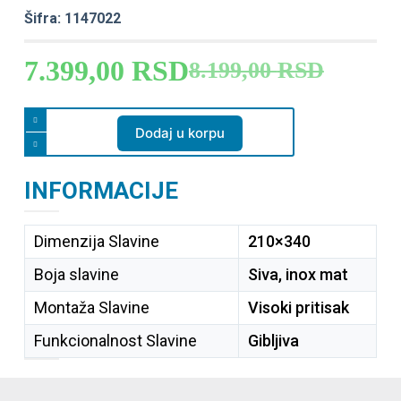
Šifra: 1147022
7.399,00
RSD
8.199,00
RSD
Dodaj u korpu
INFORMACIJE
Dimenzija Slavine
210×340
Boja slavine
Siva, inox mat
Montaža Slavine
Visoki pritisak
Funkcionalnost Slavine
Gibljiva