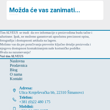
Možda će vas zanimati...
Tim ALVEUS se trudi da sve informacije o proizvodima budu tačne i
ažurirane. Ipak, ne možemo garantovati apsolutnu preciznost opisa,
fotografija i dostupnosti artikala na lageru.
Molimo vas da pre poručivanja proverite ključne detalje proizvoda i
njegovu dostupnost kontaktiranjem naše korisničke podrške.
Hvala na razumevanju!
Vaš tim ALVEUS
Naslovna
Prodavnica
Blog
O nama
Kontakt
Adresa:
Ulica Krnješevačka bb, 22310 Šimanovci
Telefon:
+381 (0)22 480 175
Mobilni: