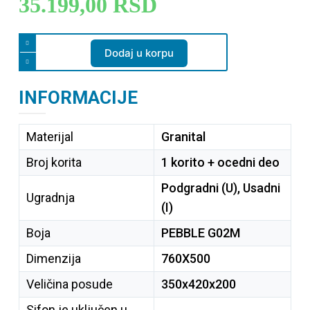
35.199,00
RSD
Dodaj u korpu
INFORMACIJE
Materijal
Granital
Broj korita
1 korito + ocedni deo
Podgradni (U), Usadni
Ugradnja
(I)
Boja
PEBBLE G02M
Dimenzija
760X500
Veličina posude
350x420x200
Sifon je uključen u