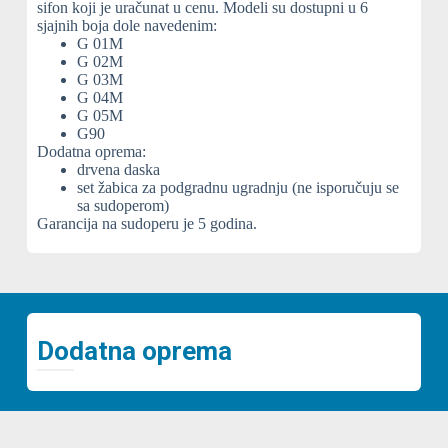
sifon koji je uračunat u cenu. Modeli su dostupni u 6
sjajnih boja dole navedenim:
G 01M
G 02M
G 03M
G 04M
G 05M
G90
Dodatna oprema:
drvena daska
set žabica za podgradnu ugradnju (ne isporučuju se
sa sudoperom)
Garancija na sudoperu je 5 godina.
Dodatna oprema