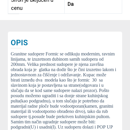
Da
cenu
OPIS
Granitne sudopere Formic se odlikuju modernim, ravnim
linijama, te izuzetnom dubinom samih sudopera od
200mm. Velika prednost sudopere je njena završna
obrada koja je glatka na dodir što je čini izuzetno lakom i
jednostavnom za čišćenje i održavanje. Kupac može
birati između dva modela kao što je formic 30 sa
slavinom koja je postavljena sa strane(odgovara i u
slučaju da se kod same sudopere nalazi prozor). Pošto
posudu možemo ugraditi i sa donje strane kuhinjskog
pulta(kao podgradnu), u tom slučaju je potrebno da
materijal radne ploče bude vodootporan(kamen, granitni
materijal ili vodootporno obrađeno drvo), tako da rub
sudopere tj.posude bude prekriven kuhinjskim pultom.
Samim tim način ugradnje sudopere može biti:
podgradni(U) i usadni(I). Uz sudoperu dolazi i POP UP