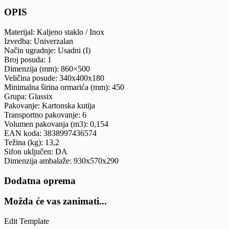
OPIS
Materijal:
Kaljeno staklo / Inox
Izvedba:
Univerzalan
Način ugradnje:
Usadni (I)
Broj posuda:
1
Dimenzija (mm):
860×500
Veličina posude:
340x400x180
Minimalna širina ormarića (mm):
450
Grupa:
Glassix
Pakovanje:
Kartonska kutija
Transportno pakovanje:
6
Volumen pakovanja (m3):
0,154
EAN koda:
3838997436574
Težina (kg):
13,2
Sifon uključen:
DA
Dimenzija ambalaže:
930x570x290
Dodatna oprema
Možda će vas zanimati...
Edit Template