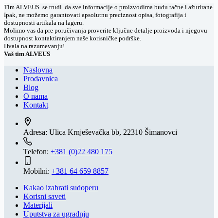
Tim ALVEUS se trudi da sve informacije o proizvodima budu tačne i ažurirane.
Ipak, ne možemo garantovati apsolutnu preciznost opisa, fotografija i
dostupnosti artikala na lageru.
Molimo vas da pre poručivanja proverite ključne detalje proizvoda i njegovu
dostupnost kontaktiranjem naše korisničke podrške.
Hvala na razumevanju!
Vaš tim ALVEUS
Naslovna
Prodavnica
Blog
O nama
Kontakt
Adresa:
Ulica Krnješevačka bb, 22310 Šimanovci
Telefon:
+381 (0)22 480 175
Mobilni:
+381 64 659 8857
Kakao izabrati sudoperu
Korisni saveti
Materijali
Uputstva za ugradnju