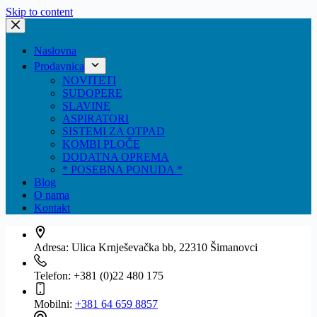
Skip to content
Naslovna
Prodavnica
NOVITETI
SUDOPERE
SLAVINE
ASPIRATORI
SISTEMI ZA OTPAD
KOMBI PLOČE
DODATNA OPREMA
* POSEBNA PONUDA *
Blog
O nama
Kontakt
Adresa:
Ulica Krnješevačka bb, 22310 Šimanovci
Telefon:
+381 (0)22 480 175
Mobilni:
+381 64 659 8857