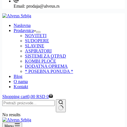
Email:
prodaja@alveus.rs
Naslovna
Prodavnica
NOVITETI
SUDOPERE
SLAVINE
ASPIRATORI
SISTEMI ZA OTPAD
KOMBI PLOČE
DODATNA OPREMA
* POSEBNA PONUDA *
Blog
O nama
Kontakt
Shopping cart
0,00
RSD
0
No results
Menu