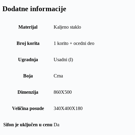
Dodatne informacije
Materijal
Kaljeno staklo
Broj korita
1 korito + ocedni deo
Ugradnja
Usadni (I)
Boja
Crna
Dimenzija
860X500
Veličina posude
340X400X180
Sifon je uključen u cenu
Da