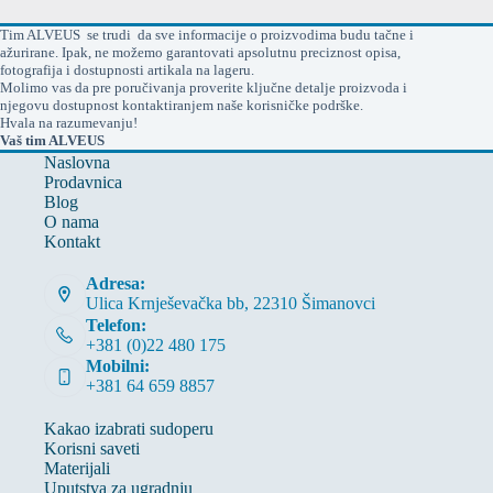
Tim ALVEUS se trudi da sve informacije o proizvodima budu tačne i
ažurirane. Ipak, ne možemo garantovati apsolutnu preciznost opisa,
fotografija i dostupnosti artikala na lageru.
Molimo vas da pre poručivanja proverite ključne detalje proizvoda i
njegovu dostupnost kontaktiranjem naše korisničke podrške.
Hvala na razumevanju!
Vaš tim ALVEUS
Naslovna
Prodavnica
Blog
O nama
Kontakt
Adresa:
Ulica Krnješevačka bb, 22310 Šimanovci
Telefon:
+381 (0)22 480 175
Mobilni:
+381 64 659 8857
Kakao izabrati sudoperu
Korisni saveti
Materijali
Uputstva za ugradnju