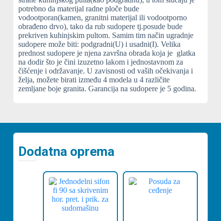
potrebno da materijal radne ploče bude
vodootporan(kamen, granitni materijal
ili vodootporno
obrađeno drvo), tako da rub sudopere tj.posude bude
prekriven kuhinjskim pultom. Samim tim način ugradnje
sudopere može biti: podgradni(U) i usadni(I).
Velika
prednost sudopere je njena završna obrada koja je glatka
na dodir što je čini izuzetno lakom i jednostavnom za
čišćenje i održavanje.
U zavisnosti od vaših očekivanja i
želja, možete birati između 4 modela u 4 različite
zemljane boje granita.
Garancija na sudopere je 5 godina.
Dodatna oprema