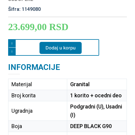
Šifra: 1149080
23.699,00
RSD
Dodaj u korpu
INFORMACIJE
Materijal
Granital
Broj korita
1 korito + ocedni deo
Podgradni (U), Usadni
Ugradnja
(I)
Boja
DEEP BLACK G90