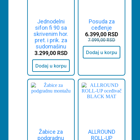
Jednodelni
Posuda za
sifon fi 90 sa
ceđenje
skrivenim hor.
6.399,00
RSD
pret. i prik. za
7.099,00
RSD
sudomašinu
Dodaj u korpu
3.299,00
RSD
Dodaj u korpu
Žabice za
ALLROUND
podgradnu
ROLL-UP