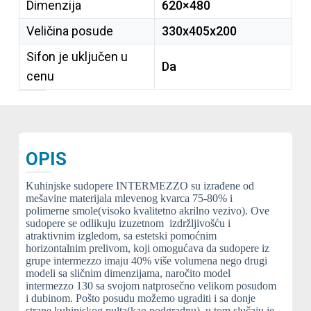
Dimenzija
620×480
Veličina posude
330x405x200
Sifon je uključen u
Da
cenu
OPIS
Kuhinjske sudopere INTERMEZZO su izrađene od
mešavine materijala mlevenog kvarca 75-80% i
polimerne smole(visoko kvalitetno akrilno vezivo).
Ove
sudopere se odlikuju izuzetnom izdržljivošću i
atraktivnim izgledom, sa estetski pomoćnim
horizontalnim prelivom, koji omogućava da sudopere
iz
grupe intermezzo imaju 40% više volumena nego drugi
modeli sa sličnim dimenzijama, naročito model
intermezzo 130 sa svojom natprosečno velikom posudom
i dubinom.
Pošto posudu možemo ugraditi i sa donje
strane kuhinjskog pulta(kao podgradnu), u tom slučaju je