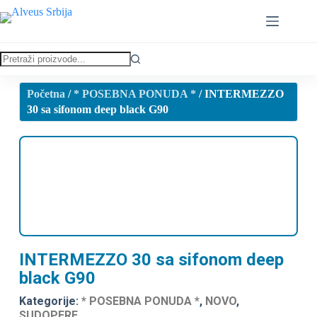
Početna
/
* POSEBNA PONUDA *
/ INTERMEZZO
30 sa sifonom deep black G90
INTERMEZZO 30 sa sifonom deep
black G90
Kategorije:
* POSEBNA PONUDA *
,
NOVO
,
SUDOPERE