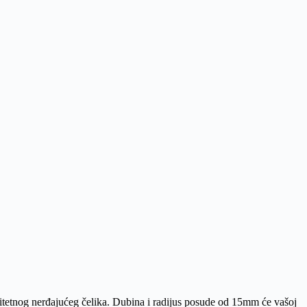
alitetnog nerđajućeg čelika. Dubina i radijus posude od 15mm će vašoj