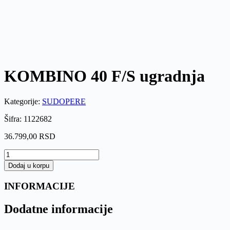
KOMBINO 40 F/S ugradnja
Kategorije:
SUDOPERE
Šifra: 1122682
36.799,00
RSD
KOMBINO
40
Dodaj u korpu
F/S
ugradnja
INFORMACIJE
količina
Dodatne informacije