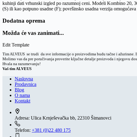
kuhinji dati vrhunski izgled po razumnoj ceni. Modeli Kombino 20, 3
(S) ili kao potpuno usadne (F); površinsko usadna verzija omogućava 
Dodatna oprema
Možda će vas zanimati...
Edit Template
Tim ALVEUS se trudi da sve informacije o proizvodima budu tačne i ažurirane. Ipa
Molimo vas da pre poručivanja proverite ključne detalje proizvoda i njegovu do
Hvala na razumevanju!
Vaš tim ALVEUS
Naslovna
Prodavnica
Blog
O nama
Kontakt
Adresa:
Ulica Krnješevačka bb, 22310 Šimanovci
Telefon:
+381 (0)22 480 175