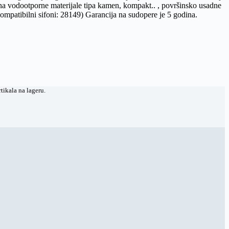
na vodootporne materijale tipa kamen, kompakt.. , površinsko usadne
ompatibilni sifoni: 28149) Garancija na sudopere je 5 godina.
tikala na lageru.