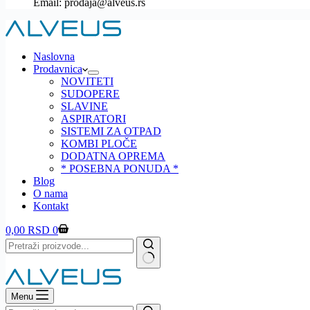
Email:
prodaja@alveus.rs
Naslovna
Prodavnica
NOVITETI
SUDOPERE
SLAVINE
ASPIRATORI
SISTEMI ZA OTPAD
KOMBI PLOČE
DODATNA OPREMA
* POSEBNA PONUDA *
Blog
O nama
Kontakt
Shopping
0,00
RSD
0
cart
No
results
Menu