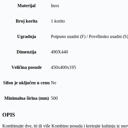
Materijal
Inox
Broj korita
1 korito
Ugradnja
Potpuno usadni (F) / Površinsko usadni (S
Dimenzija
490X440
Veličina posude
450x400x195
Sifon je uključen u cenu
Ne
Minimalna širina (mm)
500
OPIS
Kombinujte dve, tri ili više Kombino posuda i kreirajte kuhinju iz sn