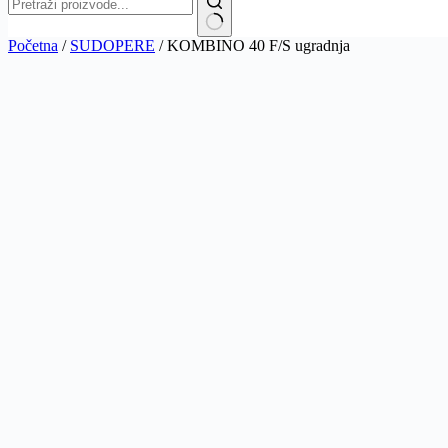
No
Početna
/
SUDOPERE
/ KOMBINO 40 F/S ugradnja
results