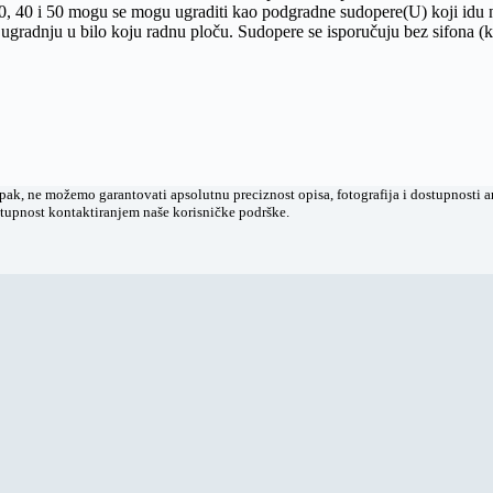
0, 40 i 50 mogu se mogu ugraditi kao podgradne sudopere(U) koji idu 
ugradnju u bilo koju radnu ploču. Sudopere se isporučuju bez sifona (k
k, ne možemo garantovati apsolutnu preciznost opisa, fotografija i dostupnosti ar
stupnost kontaktiranjem naše korisničke podrške.