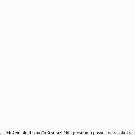
)
ova. Možete birati između šest različitih prostranih posuda od visokokv