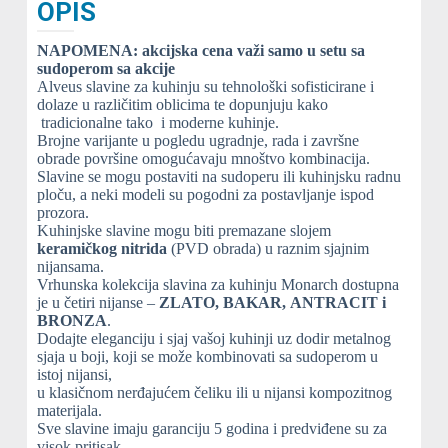
OPIS
NAPOMENA: akcijska cena važi samo u setu sa
sudoperom sa akcije
Alveus slavine za kuhinju su tehnološki sofisticirane i
dolaze u različitim oblicima te dopunjuju kako
tradicionalne tako i moderne kuhinje.
Brojne varijante u pogledu ugradnje, rada i završne
obrade površine omogućavaju mnoštvo kombinacija.
Slavine se mogu postaviti na sudoperu ili kuhinjsku radnu
ploču, a neki modeli su pogodni za postavljanje ispod
prozora.
Kuhinjske slavine mogu biti premazane slojem
keramičkog nitrida
(PVD obrada) u raznim sjajnim
nijansama.
Vrhunska kolekcija slavina za kuhinju Monarch dostupna
je u četiri nijanse –
ZLATO, BAKAR, ANTRACIT i
BRONZA
.
Dodajte eleganciju i sjaj vašoj kuhinji uz dodir metalnog
sjaja u boji, koji se može kombinovati sa sudoperom u
istoj nijansi,
u klasičnom nerđajućem čeliku ili u nijansi kompozitnog
materijala.
Sve slavine imaju garanciju 5 godina i predviđene su za
visok pritisak.