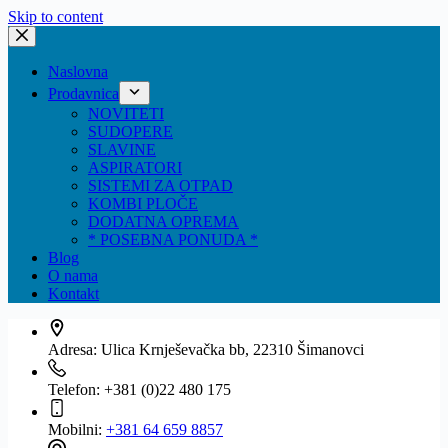
Skip to content
Naslovna
Prodavnica
NOVITETI
SUDOPERE
SLAVINE
ASPIRATORI
SISTEMI ZA OTPAD
KOMBI PLOČE
DODATNA OPREMA
* POSEBNA PONUDA *
Blog
O nama
Kontakt
Adresa:
Ulica Krnješevačka bb, 22310 Šimanovci
Telefon:
+381 (0)22 480 175
Mobilni:
+381 64 659 8857