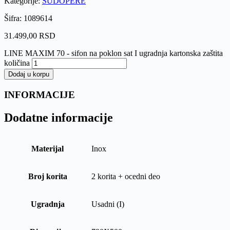
Kategorije:
SUDOPERE
Šifra: 1089614
31.499,00
RSD
LINE MAXIM 70 - sifon na poklon sat I ugradnja kartonska zaštita
količina
Dodaj u korpu
INFORMACIJE
Dodatne informacije
Materijal
Inox
Broj korita
2 korita + ocedni deo
Ugradnja
Usadni (I)