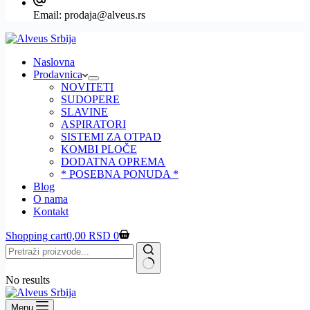
Email:
prodaja@alveus.rs
Naslovna
Prodavnica
NOVITETI
SUDOPERE
SLAVINE
ASPIRATORI
SISTEMI ZA OTPAD
KOMBI PLOČE
DODATNA OPREMA
* POSEBNA PONUDA *
Blog
O nama
Kontakt
Shopping cart
0,00
RSD
0
No results
Menu