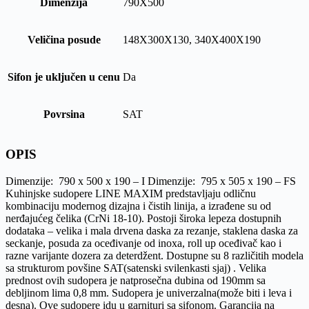
Dimenzija
790X500
Veličina posude
148X300X130, 340X400X190
Sifon je uključen u cenu
Da
Povrsina
SAT
OPIS
Dimenzije: 790 x 500 x 190 – I Dimenzije: 795 x 505 x 190 – FS
Kuhinjske sudopere LINE MAXIM predstavljaju odličnu
kombinaciju modernog dizajna i čistih linija, a izrađene su od
nerđajućeg čelika (CrNi 18-10). Postoji široka lepeza dostupnih
dodataka – velika i mala drvena daska za rezanje, staklena daska za
seckanje, posuda za oceđivanje od inoxa, roll up oceđivač kao i
razne varijante dozera za deterdžent. Dostupne su 8 različitih modela
sa strukturom povšine SAT(satenski svilenkasti sjaj) . Velika
prednost ovih sudopera je natprosečna dubina od 190mm sa
debljinom lima 0,8 mm. Sudopera je univerzalna(može biti i leva i
desna). Ove sudopere idu u garnituri sa sifonom. Garancija na