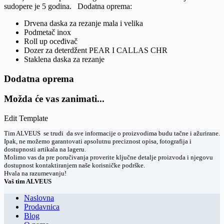
sudopere je 5 godina. Dodatna oprema:
Drvena daska za rezanje mala i velika
Podmetač inox
Roll up oceđivač
Dozer za deterdžent PEAR I CALLAS CHR
Staklena daska za rezanje
Dodatna oprema
Možda će vas zanimati...
Edit Template
Tim ALVEUS se trudi da sve informacije o proizvodima budu tačne i ažurirane.
Ipak, ne možemo garantovati apsolutnu preciznost opisa, fotografija i
dostupnosti artikala na lageru.
Molimo vas da pre poručivanja proverite ključne detalje proizvoda i njegovu
dostupnost kontaktiranjem naše korisničke podrške.
Hvala na razumevanju!
Vaš tim ALVEUS
Naslovna
Prodavnica
Blog