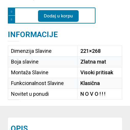
Dodaj u korpu
INFORMACIJE
Dimenzija Slavine
221×268
Boja slavine
Zlatna mat
Montaža Slavine
Visoki pritisak
Funkcionalnost Slavine
Klasična
Novitet u ponudi
N O V O ! ! !
OPIS