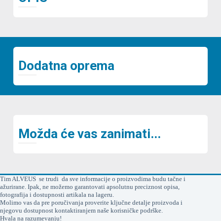
Dodatna oprema
Možda će vas zanimati...
Tim ALVEUS se trudi da sve informacije o proizvodima budu tačne i
ažurirane. Ipak, ne možemo garantovati apsolutnu preciznost opisa,
fotografija i dostupnosti artikala na lageru.
Molimo vas da pre poručivanja proverite ključne detalje proizvoda i
njegovu dostupnost kontaktiranjem naše korisničke podrške.
Hvala na razumevanju!