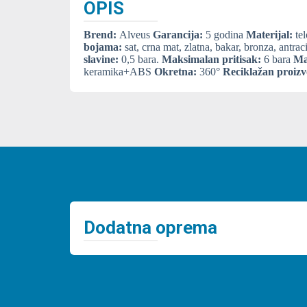
OPIS
Brend:
Alveus
Garancija:
5 godina
Materijal:
tel
bojama:
sat, crna mat, zlatna, bakar, bronza, antrac
slavine:
0,5 bara.
Maksimalan pritisak:
6 bara
Ma
keramika+ABS
Okretna:
360°
Reciklažan proizv
Dodatna oprema