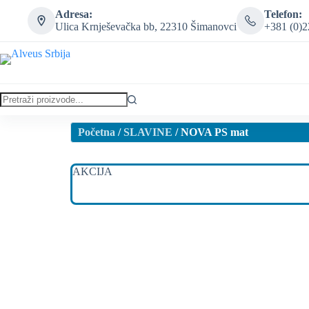
Adresa:
Telefon:
Ulica Krnješevačka bb, 22310 Šimanovci
+381 (0)2
Početna
/
SLAVINE
/ NOVA PS mat
AKCIJA