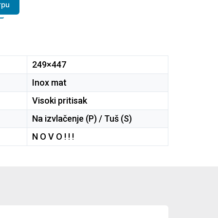
rpu
249×447
Inox mat
Visoki pritisak
Na izvlačenje (P) / Tuš (S)
N O V O ! ! !