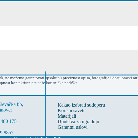
, ne možemo garantovati apsolutnu preciznost opisa, fotografija i dostupnosti arti
upnost kontaktiranjem naše korisničke podrške.
eševačka bb,
Kakao izabrati sudoperu
anovci
Korisni saveti
Materijali
 480 175
Uputstva za ugradnju
Garantni uslovi
59 8857