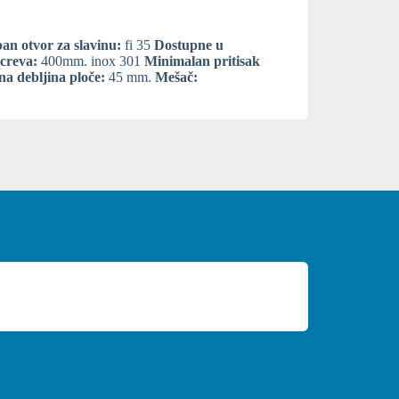
an otvor za slavinu:
fi 35
Dostupne u
creva:
400mm. inox 301
Minimalan pritisak
a debljina ploče:
45 mm.
Mešač: