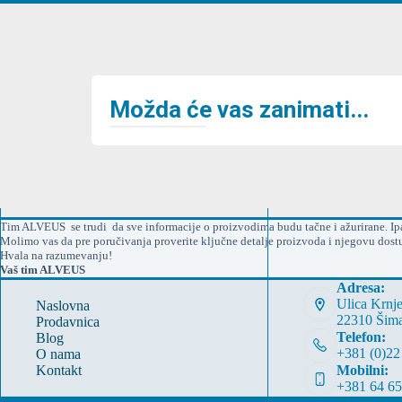
Možda će vas zanimati...
Tim ALVEUS se trudi da sve informacije o proizvodima budu tačne i ažurirane. Ipak
Molimo vas da pre poručivanja proverite ključne detalje proizvoda i njegovu dost
Hvala na razumevanju!
Vaš tim ALVEUS
Adresa:
Ulica Krnj
Naslovna
22310 Šim
Prodavnica
Telefon:
Blog
+381 (0)22
O nama
Kontakt
Mobilni:
+381 64 6