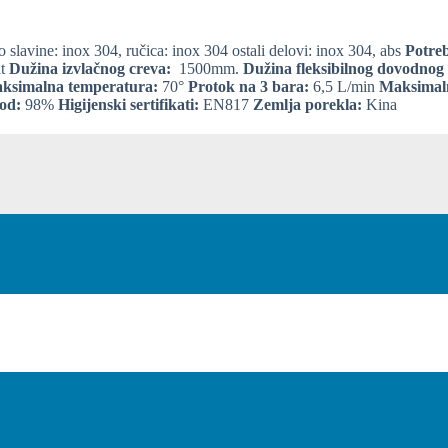
o slavine: inox 304, ručica: inox 304 ostali delovi: inox 304, abs
Potreb
it
Dužina izvlačnog creva:
1500mm.
Dužina fleksibilnog dovodnog 
ksimalna temperatura:
70°
Protok na 3 bara:
6,5 L/min
Maksimaln
od:
98%
Higijenski sertifikati:
EN817
Zemlja porekla:
Kina