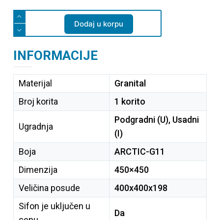
Dodaj u korpu
INFORMACIJE
Materijal
Granital
Broj korita
1 korito
Podgradni (U), Usadni
Ugradnja
(I)
Boja
ARCTIC-G11
Dimenzija
450×450
Veličina posude
400x400x198
Sifon je uključen u
Da
cenu