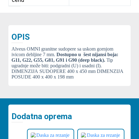
OPIS
Alveus OMNI granitne sudopere sa uskom gornjom
ivicom debljine 7 mm.
Dostupno u šest nijansi boja:
G11, G22, G55, G81, G91 i G90 (deep black).
Tip
ugradnje može biti: podgradni (U) i usadni (I).
DIMENZIJA SUDOPERE
400 x 450 mm
DIMENZIJA
POSUDE
400 x 400 x 198 mm
Dodatna oprema