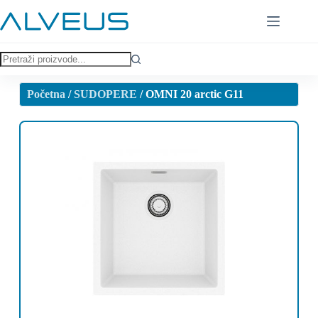
Početna
/
SUDOPERE
/ OMNI 20 arctic G11