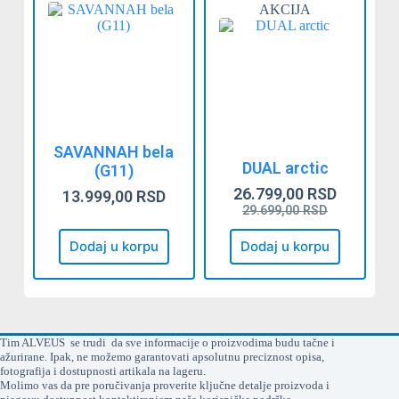
AKCIJA
SAVANNAH bela
DUAL arctic
(G11)
26.799,00
RSD
13.999,00
RSD
29.699,00
RSD
Dodaj u korpu
Dodaj u korpu
Tim ALVEUS se trudi da sve informacije o proizvodima budu tačne i
ažurirane. Ipak, ne možemo garantovati apsolutnu preciznost opisa,
fotografija i dostupnosti artikala na lageru.
Molimo vas da pre poručivanja proverite ključne detalje proizvoda i