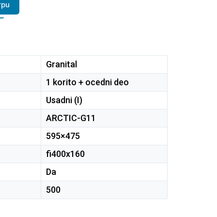
rpu
Granital
1 korito + ocedni deo
Usadni (I)
ARCTIC-G11
595×475
fi400x160
Da
500