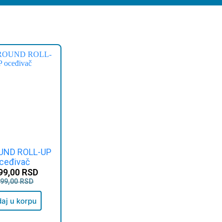
UND ROLL-UP
ceđivač
99,00
RSD
199,00
RSD
aj u korpu