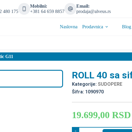
Mobilni:
Email:
2 480 175
+381 64 659 8857
prodaja@alveus.rs
Naslovna
Prodavnica
Blog
tic G11
ROLL 40 sa si
Kategorije:
SUDOPERE
Šifra: 1090970
19.699,00
RSD