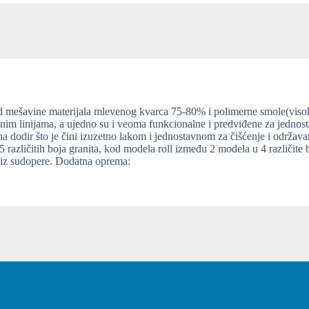
 materijala mlevenog kvarca 75-80% i polimerne smole(visoko kvalitetno a
jama, a ujedno su i veoma funkcionalne i predviđene za jednostavne i praktične 
ni izuzetno lakom i jednostavnom za čišćenje i održavanje. U zavisnosti od vaših očekivanja i 
a granita, kod modela roll između 2 modela u 4 različite boje granita. U sklopu sudopera
up sifon koji omogućava daljinsko odvođenje vode iz sudopere. Dodatna oprema: