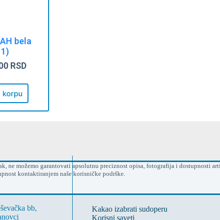
AH bela
11)
,00
RSD
 korpu
, ne možemo garantovati apsolutnu preciznost opisa, fotografija i dostupnosti arti
upnost kontaktiranjem naše korisničke podrške.
eševačka bb,
Kakao izabrati sudoperu
anovci
Korisni saveti