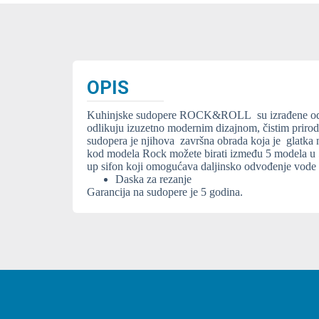
OPIS
Kuhinjske sudopere ROCK&ROLL su izrađene od mešavine
odlikuju izuzetno modernim dizajnom, čistim prirodnim lini
sudopera je njihova završna obrada koja je glatka na dodir što je či
kod modela Rock možete birati između 5 modela u 5 različitih boj
Daska za rezanje
Garancija na sudopere je 5 godina.