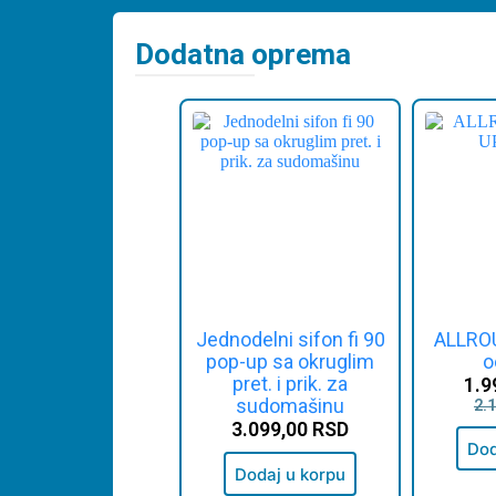
Dodatna oprema
Jednodelni sifon fi 90
ALLRO
pop-up sa okruglim
o
pret. i prik. za
1.9
sudomašinu
2.
3.099,00
RSD
Dod
Dodaj u korpu