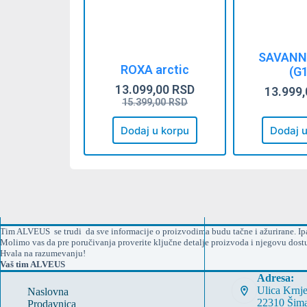
SAVANN
ROXA arctic
(G
13.099,00
RSD
13.999
15.399,00
RSD
Dodaj u korpu
Dodaj u
Tim ALVEUS se trudi da sve informacije o proizvodima budu tačne i ažurirane. Ipak
Molimo vas da pre poručivanja proverite ključne detalje proizvoda i njegovu dost
Hvala na razumevanju!
Vaš tim ALVEUS
Adresa:
Ulica Krnj
Naslovna
22310 Šim
Prodavnica