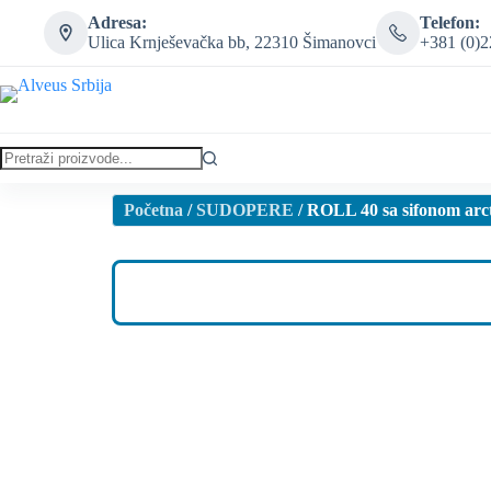
Adresa:
Telefon:
Ulica Krnješevačka bb, 22310 Šimanovci
+381 (0)2
Početna
/
SUDOPERE
/ ROLL 40 sa sifonom arc