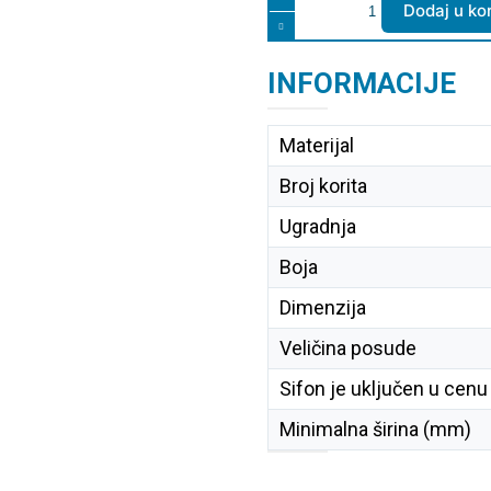
Dodaj u ko
INFORMACIJE
Materijal
Broj korita
Ugradnja
Boja
Dimenzija
Veličina posude
Sifon je uključen u cenu
Minimalna širina (mm)