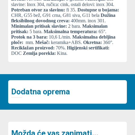
slavine: Inox 304, ručica: cink, ostali delovi: inox 304.
Potreban otvor za slavinu:
fi 35.
Dostupne u bojama:
CHR, G55 bež, G91 crna, G81 siva, G11 bela
Dužina
fleksibilnog dovodnog creva:
400mm. inox 301.
Minimalan pritisak slavine:
2 bara.
Maksimalan
pritisak:
5 bara.
Maksimalna temperatura:
65°.
Protok na 3 bara:
10,6 L/min.
Maksimalna debljina
ploče:
mm.
Mešač:
keramika+ABS.
Okretna:
360°.
Reciklažan proizvod:
70%.
Higijenski sertifikati:
DOC
Zemlja porekla:
Kina.
Dodatna oprema
Možda će vas zanimati...