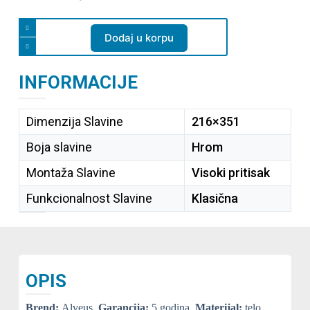
Dodaj u korpu
INFORMACIJE
Dimenzija Slavine
216×351
Boja slavine
Hrom
Montaža Slavine
Visoki pritisak
Funkcionalnost Slavine
Klasična
OPIS
Brend:
Alveus.
Garancija:
5 godina.
Materijal:
telo