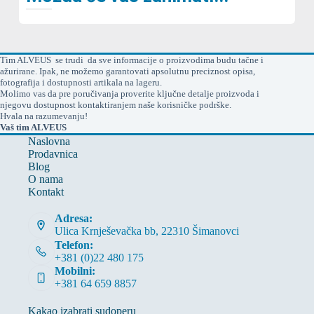
Tim ALVEUS se trudi da sve informacije o proizvodima budu tačne i
ažurirane. Ipak, ne možemo garantovati apsolutnu preciznost opisa,
fotografija i dostupnosti artikala na lageru.
Molimo vas da pre poručivanja proverite ključne detalje proizvoda i
njegovu dostupnost kontaktiranjem naše korisničke podrške.
Hvala na razumevanju!
Vaš tim ALVEUS
Naslovna
Prodavnica
Blog
O nama
Kontakt
Adresa:
Ulica Krnješevačka bb, 22310 Šimanovci
Telefon:
+381 (0)22 480 175
Mobilni:
+381 64 659 8857
Kakao izabrati sudoperu