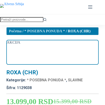
Početna
/
* POSEBNA PONUDA *
/ ROXA (CHR)
AKCIJA
ROXA (CHR)
Kategorije:
* POSEBNA PONUDA *
,
SLAVINE
Šifra: 1129038
13.099,00
RSD
15.399,00
RSD