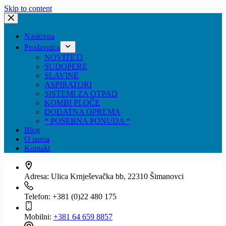
Skip to content
Naslovna
Prodavnica
NOVITETI
SUDOPERE
SLAVINE
ASPIRATORI
SISTEMI ZA OTPAD
KOMBI PLOČE
DODATNA OPREMA
* POSEBNA PONUDA *
Blog
O nama
Kontakt
Adresa:
Ulica Krnješevačka bb, 22310 Šimanovci
Telefon:
+381 (0)22 480 175
Mobilni:
+381 64 659 8857