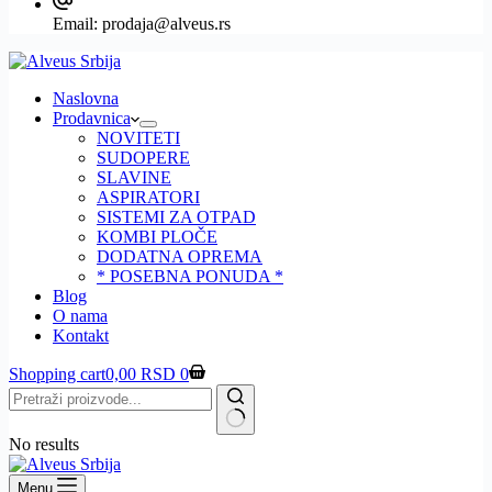
Email:
prodaja@alveus.rs
Naslovna
Prodavnica
NOVITETI
SUDOPERE
SLAVINE
ASPIRATORI
SISTEMI ZA OTPAD
KOMBI PLOČE
DODATNA OPREMA
* POSEBNA PONUDA *
Blog
O nama
Kontakt
Shopping cart
0,00
RSD
0
No results
Menu