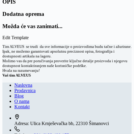
OPIS
Dodatna oprema
Možda će vas zanimati...
Edit Template
Tim ALVEUS se trudi da sve informacije o proizvodima budu tačne i ažurirane.
Ipak, ne možemo garantovati apsolutnu preciznost opisa, fotografija i
dostupnosti artikala na lageru.
Molimo vas da pre poručivanja proverite ključne detalje proizvoda i njegovu
dostupnost kontaktiranjem naše korisničke podrške.
Hvala na razumevanju!
Vaš tim ALVEUS
Naslovna
Prodavnica
Blog
O nama
Kontakt
Adresa:
Ulica Krnješevačka bb, 22310 Šimanovci