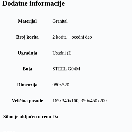
Dodatne informacije
Materijal
Granital
Broj korita
2 korita + ocedni deo
Ugradnja
Usadni (I)
Boja
STEEL G04M
Dimenzija
980×520
Veličina posude
165x340x160, 350x450x200
Sifon je uključen u cenu
Da