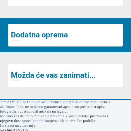
Dodatna oprema
Možda će vas zanimati...
Tim ALVEUS se trudi da sve informacije o proizvodima budu tačne i
ažurirane. Ipak, ne možemo garantovati apsolutnu preciznost opisa,
fotografija i dostupnosti artikala na lageru.
Molimo vas da pre poručivanja proverite ključne detalje proizvoda i
njegovu dostupnost kontaktiranjem naše korisničke podrške.
Hvala na razumevanju!
Vaš tim ALVEUS