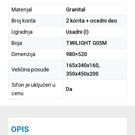
Materijal
Granital
Broj korita
2 korita + ocedni deo
Ugradnja
Usadni (I)
Boja
TWILIGHT G05M
Dimenzija
980×520
165x340x160,
Veličina posude
350x450x200
Sifon je uključen u
Da
cenu
OPIS