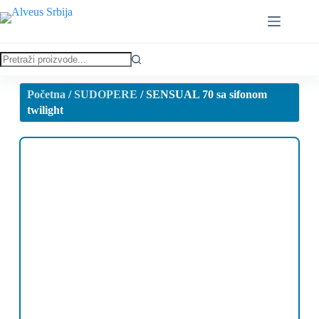
Početna
/
SUDOPERE
/ SENSUAL 70 sa sifonom
twilight