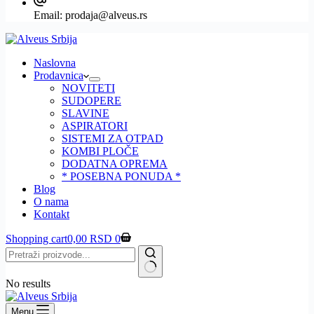
Email:
prodaja@alveus.rs
Naslovna
Prodavnica
NOVITETI
SUDOPERE
SLAVINE
ASPIRATORI
SISTEMI ZA OTPAD
KOMBI PLOČE
DODATNA OPREMA
* POSEBNA PONUDA *
Blog
O nama
Kontakt
Shopping cart
0,00
RSD
0
No results
Menu