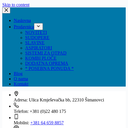
Skip to content
Naslovna
Prodavnica
NOVITETI
SUDOPERE
SLAVINE
ASPIRATORI
SISTEMI ZA OTPAD
KOMBI PLOČE
DODATNA OPREMA
* POSEBNA PONUDA *
Blog
O nama
Kontakt
Adresa:
Ulica Krnješevačka bb, 22310 Šimanovci
Telefon:
+381 (0)22 480 175
Mobilni:
+381 64 659 8857