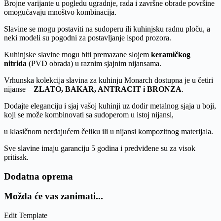
Brojne varijante u pogledu ugradnje, rada i završne obrade površine
omogućavaju mnoštvo kombinacija.
Slavine se mogu postaviti na sudoperu ili kuhinjsku radnu ploču, a
neki modeli su pogodni za postavljanje ispod prozora.
Kuhinjske slavine mogu biti premazane slojem
keramičkog
nitrida
(PVD obrada) u raznim sjajnim nijansama.
Vrhunska kolekcija slavina za kuhinju Monarch dostupna je u četiri
nijanse –
ZLATO, BAKAR, ANTRACIT i BRONZA
.
Dodajte eleganciju i sjaj vašoj kuhinji uz dodir metalnog sjaja u boji,
koji se može kombinovati sa sudoperom u istoj nijansi,
u klasičnom nerđajućem čeliku ili u nijansi kompozitnog materijala.
Sve slavine imaju garanciju 5 godina i predviđene su za visok
pritisak.
Dodatna oprema
Možda će vas zanimati...
Edit Template