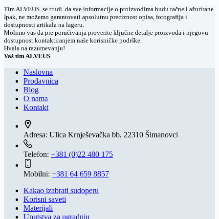
Tim ALVEUS se trudi da sve informacije o proizvodima budu tačne i ažurirane.
Ipak, ne možemo garantovati apsolutnu preciznost opisa, fotografija i
dostupnosti artikala na lageru.
Molimo vas da pre poručivanja proverite ključne detalje proizvoda i njegovu
dostupnost kontaktiranjem naše korisničke podrške.
Hvala na razumevanju!
Vaš tim ALVEUS
Naslovna
Prodavnica
Blog
O nama
Kontakt
Adresa:
Ulica Krnješevačka bb, 22310 Šimanovci
Telefon:
+381 (0)22 480 175
Mobilni:
+381 64 659 8857
Kakao izabrati sudoperu
Korisni saveti
Materijali
Uputstva za ugradnju