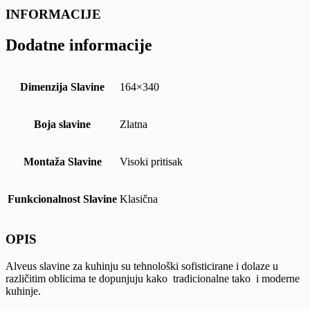
INFORMACIJE
Dodatne informacije
Dimenzija Slavine
164×340
Boja slavine
Zlatna
Montaža Slavine
Visoki pritisak
Funkcionalnost Slavine
Klasična
OPIS
Alveus slavine za kuhinju su tehnološki sofisticirane i dolaze u
različitim oblicima te dopunjuju kako tradicionalne tako i moderne
kuhinje.