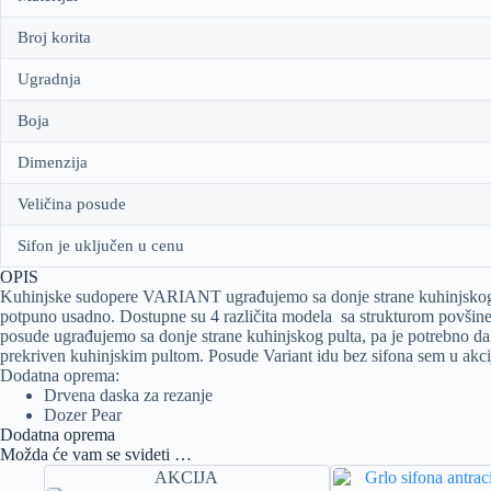
Broj korita
Ugradnja
Boja
Dimenzija
Veličina posude
Sifon je uključen u cenu
OPIS
Kuhinjske sudopere VARIANT ugrađujemo sa donje strane kuhinjskog p
potpuno usadno. Dostupne su 4 različita modela sa strukturom povšine 
posude ugrađujemo sa donje strane kuhinjskog pulta, pa je potrebno da
prekriven kuhinjskim pultom. Posude Variant idu bez sifona sem u akci
Dodatna oprema:
Drvena daska za rezanje
Dozer Pear
Dodatna oprema
Možda će vam se svideti …
AKCIJA