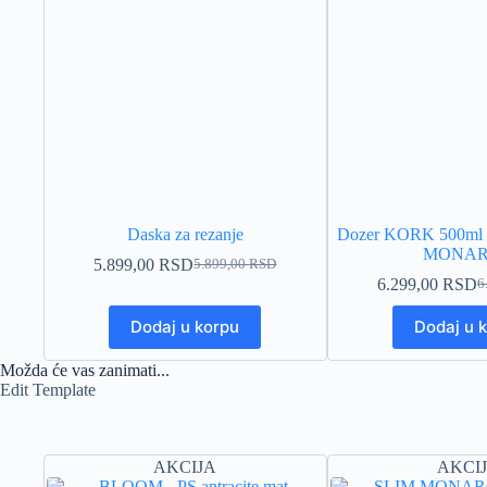
Daska za rezanje
Dozer KORK 500m
MONA
5.899,00
RSD
5.899,00
RSD
Originalna
Trenutna
6.299,00
RSD
6
cena
cena
Or
Tr
je
je:
ce
ce
Dodaj u korpu
Dodaj u 
bila:
5.899,00 RSD.
je
je:
5.899,00 RSD.
bil
6.
Možda će vas zanimati...
6.
Edit Template
AKCIJA
AKCI