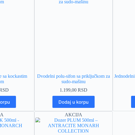
te sa kockastim
Dvodelni polu-sifon sa priključkom za
Jednodelni
om
sudo-mašinu
RSD
1.199,00
RSD
korpu
Dodaj u korpu
JA
AKCIJA