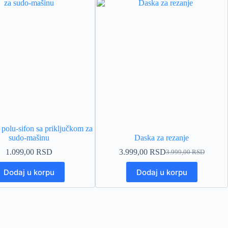
 polu-sifon sa priključkom za
sudo-mašinu
Daska za rezanje
1.099,00
RSD
3.999,00
RSD
3.999,00
RSD
Originalna
Trenutna
cena
cena
Dodaj u korpu
Dodaj u korpu
je
je:
bila:
3.999,00 RSD.
3.999,00 RSD.