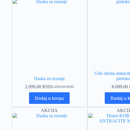
Grlo sifona antraci
Daska za rezanje
pretok
2.099,00
RSD
8.699,00
2.299,00
RSD
Originalna
Trenutna
cena
cena
Dodaj u korpu
Dodaj u 
je
je:
bila:
2.099,00 RSD.
2.299,00 RSD.
AKCIJA
AKCI