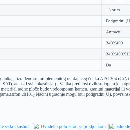
1 korito
Podgradni (U
Antracit
340X400
340X400X1
Da
ulta, a izrađene su od plemenitog nerđajućeg čelika AISI 304 (CrNi 
SAT(satenski svilenkasti sjaj) . Velika prednost ovih sudopera je nat
 materijal radne ploče bude vodootporan(kamen, granitni materijal ili 
jama.(sifon 28101) Načini ugradnje mogu biti: podgradni(U), površinsk