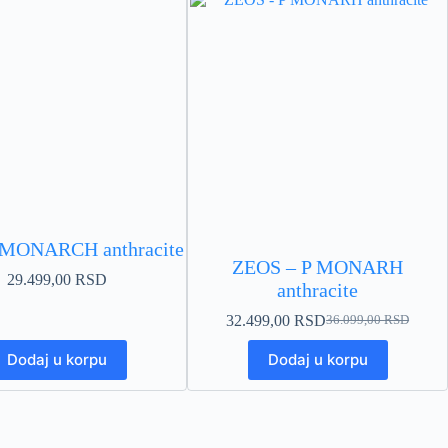
MONARCH anthracite
ZEOS – P MONARH
29.499,00
RSD
anthracite
32.499,00
RSD
36.099,00
RSD
Originalna
Trenutna
cena
cena
Dodaj u korpu
Dodaj u korpu
je
je:
bila:
32.499,00 RSD.
36.099,00 RSD.