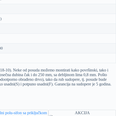
)
80
18-10). Neke od posuda možemo montirati kako površinski, tako i
prosečna dubina čak i do 250 mm, sa debljinom lima 0,8 mm. Pošto
vodootporno obrađeno drvo), tako da rub sudopere, tj. posude bude
o usadni(S) i potpuno usadni(F). Garancija na sudopere je 5 godina.
AKCIJA