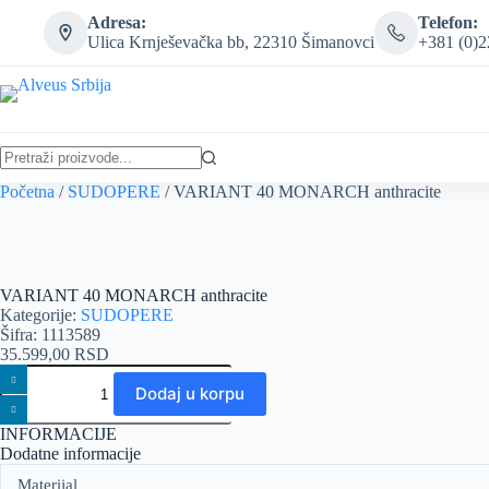
Skip
Adresa:
Telefon:
to
Ulica Krnješevačka bb, 22310 Šimanovci
+381 (0)2
content
No
Početna
/
SUDOPERE
/ VARIANT 40 MONARCH anthracite
results
VARIANT 40 MONARCH anthracite
Kategorije:
SUDOPERE
Šifra: 1113589
35.599,00
RSD
VARIANT
40
Dodaj u korpu
MONARCH
anthracite
INFORMACIJE
količina
Dodatne informacije
Materijal