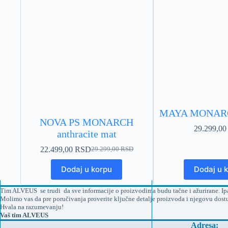
MAYA MONARCH
NOVA PS MONARCH
29.299,0
anthracite mat
22.499,00
RSD
29.299,00
RSD
Originalna
Trenutna
cena
cena
Dodaj u korpu
Dodaj u 
je
je:
bila:
22.499,00 RSD.
29.299,00 RSD.
Tim ALVEUS se trudi da sve informacije o proizvodima budu tačne i ažurirane. Ipak
Molimo vas da pre poručivanja proverite ključne detalje proizvoda i njegovu dost
Hvala na razumevanju!
Vaš tim ALVEUS
Adresa: