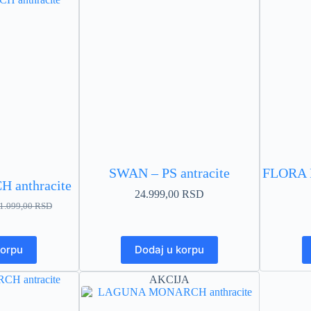
SWAN – PS antracite
FLORA 
anthracite
24.999,00
RSD
1.099,00
RSD
iginalna
enutna
na
na
korpu
a:
.199,00 RSD.
Dodaj u korpu
.099,00 RSD.
AKCIJA