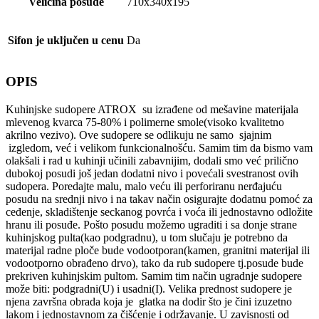
Veličina posude
710x340x195
Sifon je uključen u cenu
Da
OPIS
Kuhinjske sudopere ATROX su izrađene od mešavine materijala
mlevenog kvarca 75-80% i polimerne smole(visoko kvalitetno
akrilno vezivo). Ove sudopere se odlikuju ne samo sjajnim
izgledom, već i velikom funkcionalnošću. Samim tim da bismo vam
olakšali i rad u kuhinji učinili zabavnijim, dodali smo već prilično
dubokoj posudi još jedan dodatni nivo i povećali svestranost ovih
sudopera. Poredajte malu, malo veću ili perforiranu nerđajuću
posudu na srednji nivo i na takav način osigurajte dodatnu pomoć za
ceđenje, skladištenje seckanog povrća i voća ili jednostavno odložite
hranu ili posuđe. Pošto posudu možemo ugraditi i sa donje strane
kuhinjskog pulta(kao podgradnu), u tom slučaju je potrebno da
materijal radne ploče bude vodootporan(kamen, granitni materijal ili
vodootporno obrađeno drvo), tako da rub sudopere tj.posude bude
prekriven kuhinjskim pultom. Samim tim način ugradnje sudopere
može biti: podgradni(U) i usadni(I). Velika prednost sudopere je
njena završna obrada koja je glatka na dodir što je čini izuzetno
lakom i jednostavnom za čišćenje i održavanje. U zavisnosti od