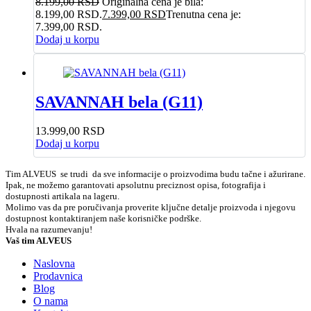
8.199,00
RSD
Originalna cena je bila:
8.199,00 RSD.
7.399,00
RSD
Trenutna cena je:
7.399,00 RSD.
Dodaj u korpu
SAVANNAH bela (G11)
13.999,00
RSD
Dodaj u korpu
Tim ALVEUS se trudi da sve informacije o proizvodima budu tačne i ažurirane.
Ipak, ne možemo garantovati apsolutnu preciznost opisa, fotografija i
dostupnosti artikala na lageru.
Molimo vas da pre poručivanja proverite ključne detalje proizvoda i njegovu
dostupnost kontaktiranjem naše korisničke podrške.
Hvala na razumevanju!
Vaš tim ALVEUS
Naslovna
Prodavnica
Blog
O nama