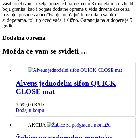
vaših očekivanja i želja, možete birati između 3 modela u 5 različitih
boja granita, kao i bogate dodatne opreme u vidu drvene daske za
rezanje, posude za oceđivanje, nerđajućih posuda u samim
sudoperama, roll up oceđivača i slično. Garancija na sudopere je 5
godina.
Dodatna oprema
Možda će vam se svideti …
Alveus jednodelni sifon QUICK
CLOSE mat
5.599,00
RSD
Dodaj u korpu
AKCIJA