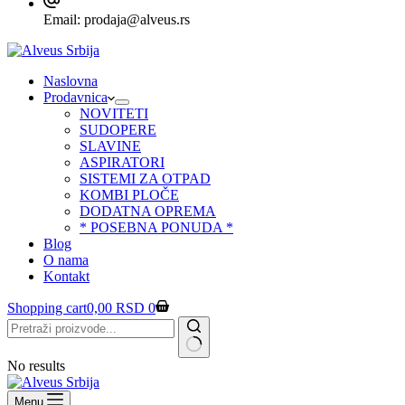
Email:
prodaja@alveus.rs
Naslovna
Prodavnica
NOVITETI
SUDOPERE
SLAVINE
ASPIRATORI
SISTEMI ZA OTPAD
KOMBI PLOČE
DODATNA OPREMA
* POSEBNA PONUDA *
Blog
O nama
Kontakt
Shopping cart
0,00
RSD
0
No results
Menu