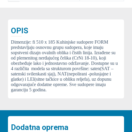
OPIS
Dimenzije: fi 510 x 185 Kuhinjske sudopere FORM
predstavljaju osnovnu grupu sudopera, koje imaju
sopstveni dizajn ovalnih oblika i čistih linija. Izrađene su
od plemenitog nerđajućeg čelika (CrNi 18-10), koji
obezbeđuje lako i jednostavno održavanje. Dostupne su u
4 različita modela sa strukturom površine: saten(SAT –
satenski svilenkasti sjaj), NAT(nepolirani -polusjajne i
glatke) i LEI(sitne tačkice u obliku reljefa), uz dopunu
odgovarajuće dodatne opreme. Sve sudopere imaju
garanciju 5 godina.
Dodatna oprema