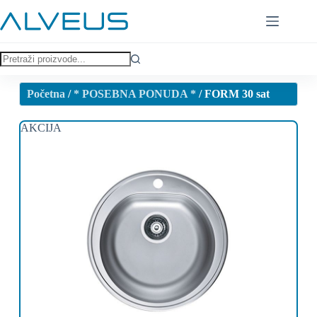
Početna
/
* POSEBNA PONUDA *
/ FORM 30 sat
AKCIJA