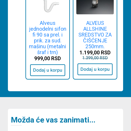
Alveus
ALVEUS
jednodelni sifon
ALLSHINE
fi 90 sa prel. i
SREDSTVO ZA
prik. za sud.
ČIŠĆENJE
mašinu (metalni
250mm.
šraf i trn)
1.199,00
RSD
999,00
RSD
1.399,00
RSD
Dodaj u korpu
Dodaj u korpu
Možda će vas zanimati...