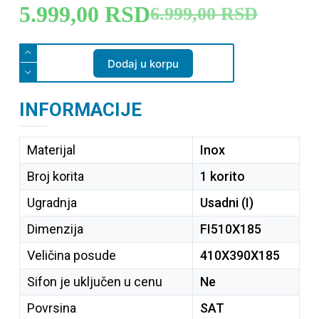
5.999,00
RSD
6.999,00
RSD
Dodaj u korpu
INFORMACIJE
Materijal
Inox
Broj korita
1 korito
Ugradnja
Usadni (I)
Dimenzija
FI510X185
Veličina posude
410X390X185
Sifon je uključen u cenu
Ne
Povrsina
SAT