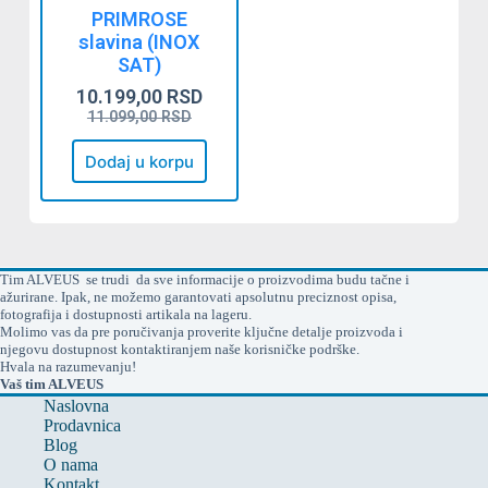
PRIMROSE
slavina (INOX
SAT)
10.199,00
RSD
11.099,00
RSD
Dodaj u korpu
Tim ALVEUS se trudi da sve informacije o proizvodima budu tačne i
ažurirane. Ipak, ne možemo garantovati apsolutnu preciznost opisa,
fotografija i dostupnosti artikala na lageru.
Molimo vas da pre poručivanja proverite ključne detalje proizvoda i
njegovu dostupnost kontaktiranjem naše korisničke podrške.
Hvala na razumevanju!
Vaš tim ALVEUS
Naslovna
Prodavnica
Blog
O nama
Kontakt