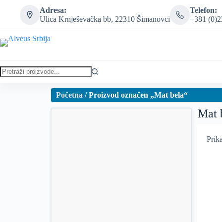
Adresa:
Telefon:
Ulica Krnješevačka bb, 22310 Šimanovci
+381 (0)2
Početna
/ Proizvod označen „Mat bela“
Mat 
Prika