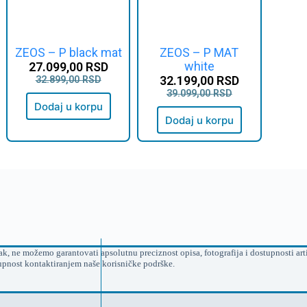
ZEOS – P black mat
ZEOS – P MAT
white
27.099,00
RSD
32.199,00
RSD
32.899,00
RSD
39.099,00
RSD
Dodaj u korpu
Dodaj u korpu
, ne možemo garantovati apsolutnu preciznost opisa, fotografija i dostupnosti arti
upnost kontaktiranjem naše korisničke podrške.