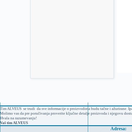
Tim ALVEUS se trudi da sve informacije o proizvodima budu tačne i ažurirane. Ipak
Molimo vas da pre poručivanja proverite ključne detalje proizvoda i njegovu dost
Hvala na razumevanju!
Vaš tim ALVEUS
Adresa: